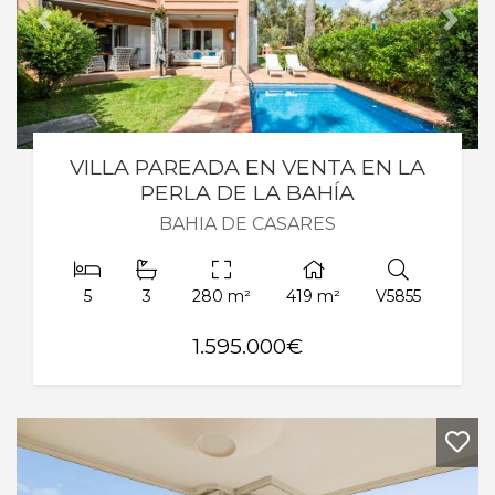
Anterior
Sigu
VILLA PAREADA EN VENTA EN LA
PERLA DE LA BAHÍA
BAHIA DE CASARES
5
3
280 m²
419 m²
V5855
1.595.000€