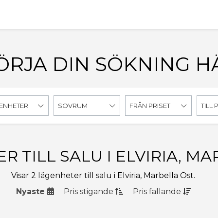
ÖRJA DIN SÖKNING H
ENHETER
SOVRUM
FRÅN PRISET
TILL 
 TILL SALU I ELVIRIA, M
Visar 2 lägenheter till salu i Elviria, Marbella Öst.
Nyaste
Pris
stigande
Pris
fallande