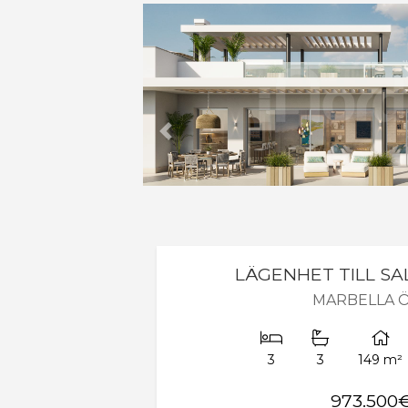
Tidigare
LÄGENHET TILL SAL
MARBELLA 
3
3
149 m²
973.500