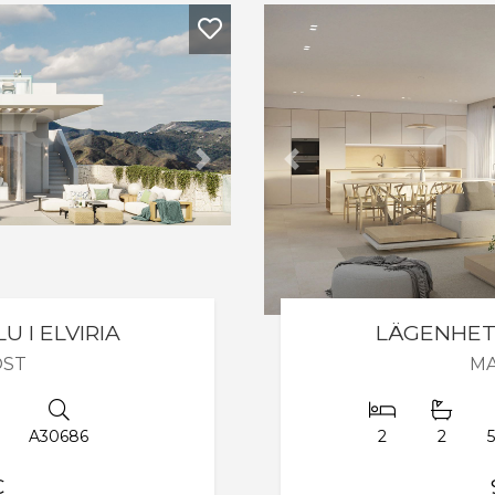
Nästa
Tidigare
U I ELVIRIA
LÄGENHET T
ÖST
MA
A30686
2
2
€