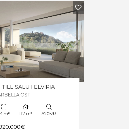
Nästa
ILL SALU I ELVIRIA
RBELLA ÖST
54 m²
117 m²
A20593
920.000€