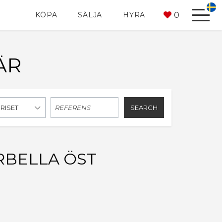
0
KÖPA
SÄLJA
HYRA
ÄR
SEARCH
PRISET
ARBELLA ÖST