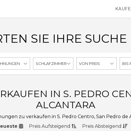
KAUF
TEN SIE IHRE SUCHE
HNUNGEN
SCHLAFZIMMER
VON PREIS
BIS 
KAUFEN IN S. PEDRO CEN
ALCANTARA
nungen zu verkaufen in S. Pedro Centro, San Pedro de A
eueste
Preis
Aufsteigend
Preis
Absteigend